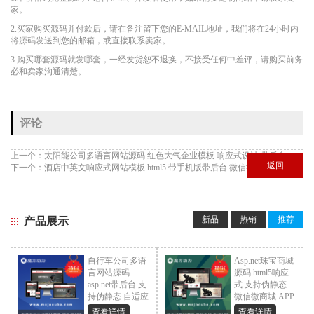
家。
2.买家购买源码并付款后，请在备注留下您的E-MAIL地址，我们将在24小时内
将源码发送到您的邮箱，或直接联系卖家。
3.购买哪套源码就发哪套，一经发货恕不退换，不接受任何中差评，请购买前务
必和卖家沟通清楚。
评论
上一个：
太阳能公司多语言网站源码 红色大气企业模板 响应式设计 带后台
返回
下一个：
酒店中英文响应式网站模板 html5 带手机版带后台 微信微官网 APP
新品
热销
推荐
产品展示
自行车公司多语
Asp.net珠宝商城
言网站源码
源码 html5响应
asp.net带后台 支
式 支持伪静态
持伪静态 自适应
微信微商城 APP
网站
¥ 399.0
查看详情
查看详情