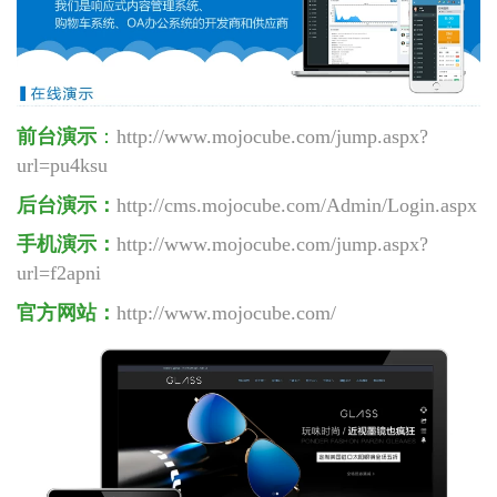
前台演示
：
http://www.mojocube.com/jump.aspx?
url=
pu4ksu
后台演示：
http://cms.mojocube.com/Admin/Login.aspx
手机演示：
http://www.mojocube.com/jump.aspx?
url=
f2apni
官方网站：
http://www.mojocube.com/