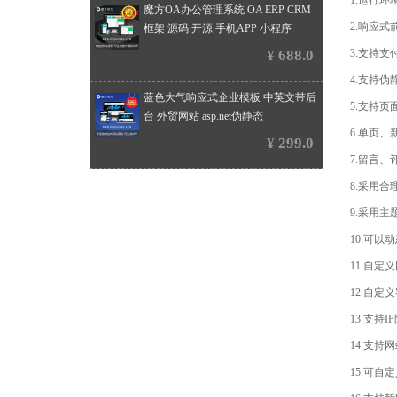
1.运行环境：I
魔方OA办公管理系统 OA ERP CRM
2.响应
框架 源码 开源 手机APP 小程序
¥ 688.0
3.支持支
4.支持伪静
蓝色大气响应式企业模板 中英文带后
5.支持
台 外贸网站 asp.net伪静态
6.单页
¥ 299.0
7.留言
8.采用
9.采用
10.可
11.自
12.自定
13.支持
14.支
15.可