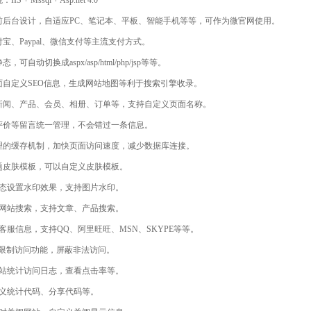
IS + Mssql + Asp.net 4.0
式前后台设计，自适应PC、笔记本、平板、智能手机等等，可作为微官网使用。
付宝、Paypal、微信支付等主流支付方式。
态，可自动切换成aspx/asp/html/php/jsp等等。
页面自定义SEO信息，生成网站地图等利于搜索引擎收录。
、新闻、产品、会员、相册、订单等，支持自定义页面名称。
、评价等留言统一管理，不会错过一条信息。
合理的缓存机制，加快页面访问速度，减少数据库连接。
主题皮肤模板，可以自定义皮肤模板。
以动态设置水印效果，支持图片水印。
定义网站搜索，支持文章、产品搜索。
义客服信息，支持QQ、阿里旺旺、MSN、SKYPE等等。
IP限制访问功能，屏蔽非法访问。
持网站统计访问日志，查看点击率等。
自定义统计代码、分享代码等。