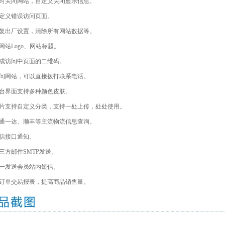
持暂时关闭网站，自定义关闭显示信息。
自定义错误访问页面。
持恢复出厂设置，清除所有网站数据等。
义网站Logo、网站标题。
动生成访问中页面的二维码。
机访问网站，可以直接拨打联系电话。
统后台界面支持多种颜色皮肤。
台图片支持自定义分类，支持一处上传，处处使用。
持三通一达、顺丰等主流物流信息查询。
短信接口通知。
第三方邮件SMTP发送。
统一发送会员站内短信。
细的订单交易报表，提高商品销售量。