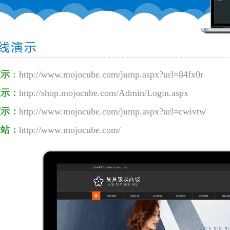
演示
：
http://www.mojocube.com/jump.aspx?url=
84fx0r
演示：
http://shop.mojocube.com/Admin/Login.aspx
演示：
http://www.mojocube.com/jump.aspx?url=
cwivtw
网站：
http://www.mojocube.com/