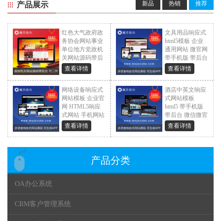
新品
热销
推荐
产品展示
红色大气政府政
文具用品响应式
务协会网站事业
html5模板 企业
单位地方党政机
通用网站 微官网
关网站源码带后
带手机版 带后台
台
¥ 299.0
查看详情
查看详情
¥ 299.0
网络设备响应式
酒店中英文响应
网站模板 企业官
式网站模板
网 HTML5响应
html5 带手机版
式网站 手机网站
带后台 微信微官
源码
网 APP
查看详情
查看详情
¥ 299.0
¥ 299.0
产品分类
OA办公系统
CRM客户管理系统