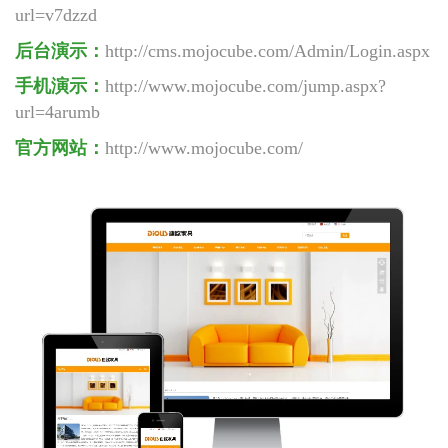
url=
v7dzzd
后台演示：
http://cms.mojocube.com/Admin/Login.aspx
手机演示：
http://www.mojocube.com/jump.aspx?
url=
4arumb
官方网站：
http://www.mojocube.com/