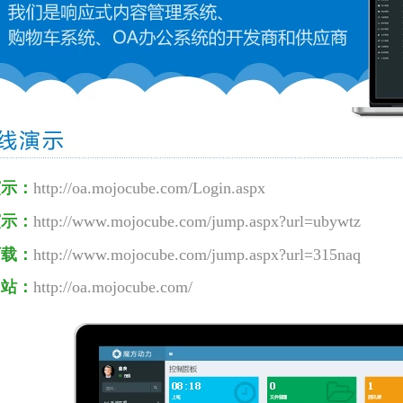
演示：
http://oa.mojocube.com/Login.aspx
演示：
http://www.mojocube.com/jump.aspx?url=ubywtz
下载：
http://www.mojocube.com/jump.aspx?url=315naq
网站：
http://oa.mojocube.com/