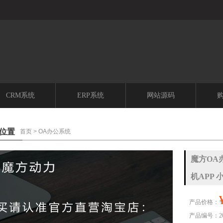
CRM系统
ERP系统
网站源码
位置
首页
>
OA办公系统
魔方OA办
机APP 
产品价格：
产品编号：201