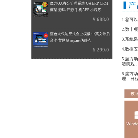
魔方OA办公管理系统 OA ERP CRM
框架 源码 开源 手机APP 小程序
¥ 688.0
1.您
2.数十
蓝色大气响应式企业模板 中英文带后
3.系统
台 外贸网站 asp.net伪静态
¥ 299.0
4.数
5.魔方
洁美观，
6.魔
理、日